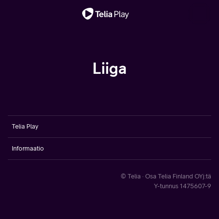
Tärkeä viesti
Liiga
Telia Play
Informaatio
© Telia · Osa Telia Finland OYj:tä
Y-tunnus 1475607-9