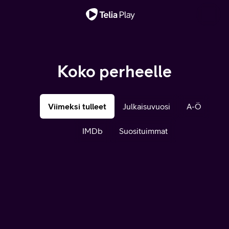
Tärkeä viesti
Koko perheelle
Viimeksi tulleet
Julkaisuvuosi
A-Ö
IMDb
Suosituimmat