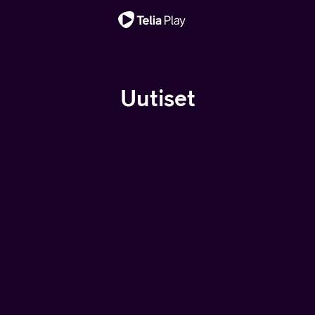
Tärkeä viesti
Uutiset