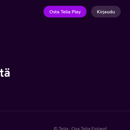
Osta Telia Play
Kirjaudu
tä
© Telia · Osa Telia Finland