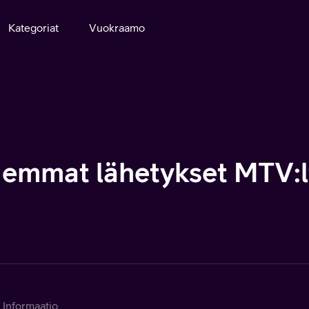
Kategoriat
Vuokraamo
iemmat lähetykset MTV:l
Informaatio