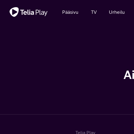
Tärkeä viesti
Pääsivu
TV
Urheilu
A
Telia Play