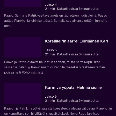
Jakso 4
21 min
Katsottavissa 3+ kuukautta
Paavo, Sanna ja Patrik vaeltavat metsien läpi etsien nudistileiriä. Paavo
auttaa Planktonia leirin keittiössä. Samalla saa alkunsa erittäin tunnettu
annos.
Korallileirin aarre; Leiriläinen Kari
Jakso 5
21 min
Katsottavissa 3+ kuukautta
Paavo ja Patrik löytävät haudatun aarteen, mutta herra Rapu iskee
saksensa peliin. // Paavo naamioi Karin leiriläiseksi pitääkseen tämän
poissa neiti Pöhön silmistä.
Karmiva yöpala; Helmiä sioille
Jakso 6
21 min
Katsottavissa 3+ kuukautta
Paavon ja Patrikin syötyä salaista koeasteella olevaa välipalaa, Planktonin
on kumottava sen hirvittävät sivuvaikutukset. Herra Rapu tarvitsee