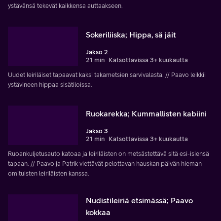
ystävänsä tekevät kaikkensa auttaakseen.
Sokeriliiska; Hippa, sä jäit
Jakso 2
21 min
Katsottavissa 3+ kuukautta
Uudet leiriläiset tapaavat kaksi takametsien sarvivalasta. // Paavo leikkii
ystävineen hippaa sisätiloissa.
Ruokarekka; Kummallisten kabiini
Jakso 3
21 min
Katsottavissa 3+ kuukautta
Ruoankuljetusauto katoaa ja leiriläisten on metsästettävä sitä esi-isiensä
tapaan. // Paavo ja Patrik viettävät pelottavan hauskan päivän hieman
omituisten leiriläisten kanssa.
Nudistileiriä etsimässä; Paavo
kokkaa