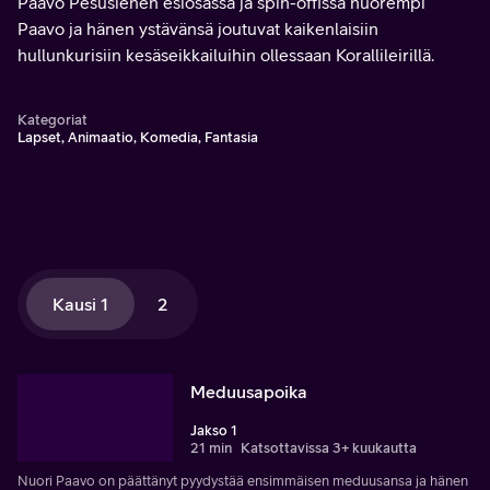
Paavo Pesusienen esiosassa ja spin-offissa nuorempi
Paavo ja hänen ystävänsä joutuvat kaikenlaisiin
hullunkurisiin kesäseikkailuihin ollessaan Korallileirillä.
Kategoriat
Lapset, Animaatio, Komedia, Fantasia
Kausi 1
2
Meduusapoika
Jakso 1
21 min
Katsottavissa 3+ kuukautta
Nuori Paavo on päättänyt pyydystää ensimmäisen meduusansa ja hänen