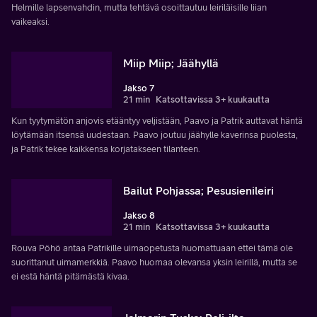
Helmille lapsenvahdin, mutta tehtävä osoittautuu leiriläisille liian
vaikeaksi.
Miip Miip; Jäähyllä
Jakso 7
21 min
Katsottavissa 3+ kuukautta
Kun tyytymätön anjovis etääntyy veljistään, Paavo ja Patrik auttavat häntä
löytämään itsensä uudestaan. Paavo joutuu jäähylle kaverinsa puolesta,
ja Patrik tekee kaikkensa korjatakseen tilanteen.
Bailut Pohjassa; Pesusienileiri
Jakso 8
21 min
Katsottavissa 3+ kuukautta
Rouva Pöhö antaa Patrikille uimaopetusta huomattuaan ettei tämä ole
suorittanut uimamerkkiä. Paavo huomaa olevansa yksin leirillä, mutta se
ei estä häntä pitämästä kivaa.