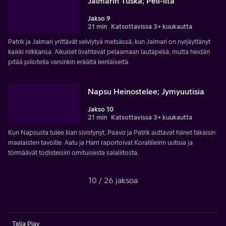
Jalmarin Tuska; Peli-ilta
Jakso 9
21 min
Katsottavissa 3+ kuukautta
Patrik ja Jalmari yrittävät selviytyä metsässä, kun Jalmari on nyrjäyttänyt
kaikki nilkkansa. Aikuiset livahtavat pelaamaan lautapeliä, mutta heidän
pitää piilotella varsinkin eräältä leiriläiseltä.
Napsu Heinostelee; Jymyuutisia
Jakso 10
21 min
Katsottavissa 3+ kuukautta
Kun Napsusta tulee liian sivistynyt, Paavo ja Patrik auttavat hänet takaisin
maalaisten tavoille. Aatu ja Harri raportoivat Korallileirin uutisia ja
törmäävät todisteisiin omituisesta salaliitosta.
10 / 26 jaksoa
Telia Play