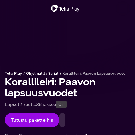
Tärkeä viesti
Telia Play
Ohjelmat Ja Sarjat
Korallileiri: Paavon Lapsuusvuodet
Korallileiri: Paavon
lapsuusvuodet
Lapset
2 kautta
38 jaksoa
0+
Tutustu paketteihin