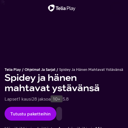
Tärkeä viesti
Telia Play
Ohjelmat Ja Sarjat
Spidey Ja Hänen Mahtavat Ystävänsä
Spidey ja hänen
mahtavat ystävänsä
Lapset
1 kausi
28 jaksoa
10+
5.8
Tutustu paketteihin