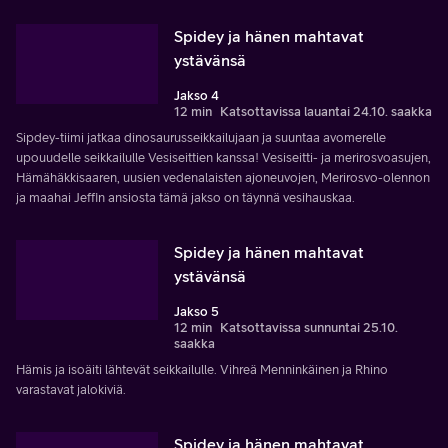
Spidey ja hänen mahtavat
ystävänsä
Jakso 4
12 min
Katsottavissa lauantai 24.10. saakka
Sipdey-tiimi jatkaa dinosaurusseikkailujaan ja suuntaa avomerelle
upouudelle seikkailulle Vesiseittien kanssa! Vesiseitti- ja merirosvoasujen,
Hämähäkkisaaren, uusien vedenalaisten ajoneuvojen, Merirosvo-olennon
ja maahai Jeffin ansiosta tämä jakso on täynnä vesihauskaa.
Spidey ja hänen mahtavat
ystävänsä
Jakso 5
12 min
Katsottavissa sunnuntai 25.10.
saakka
Hämis ja isoäiti lähtevät seikkailulle. Vihreä Menninkäinen ja Rhino
varastavat jalokiviä.
Spidey ja hänen mahtavat