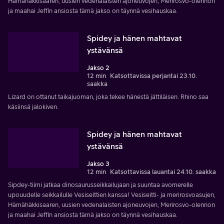
Hämähäkkisaaren, uusien vedenalaisten ajoneuvojen, Merirosvo-olennon
ja maahai Jeffin ansiosta tämä jakso on täynnä vesihauskaa.
Spidey ja hänen mahtavat
ystävänsä
Jakso 2
12 min
Katsottavissa perjantai 23.10.
saakka
Lizard on ottanut taikajuoman, joka tekee hänestä jättiläisen. Rhino saa
käsiinsä jalokiven.
Spidey ja hänen mahtavat
ystävänsä
Jakso 3
12 min
Katsottavissa lauantai 24.10. saakka
Sipdey-tiimi jatkaa dinosaurusseikkailujaan ja suuntaa avomerelle
upouudelle seikkailulle Vesiseittien kanssa! Vesiseitti- ja merirosvoasujen,
Hämähäkkisaaren, uusien vedenalaisten ajoneuvojen, Merirosvo-olennon
ja maahai Jeffin ansiosta tämä jakso on täynnä vesihauskaa.