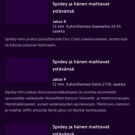
Spidey ja hänen mahtavat
ystävänsä
Jakso 8
12 min
Katsottavissa maanantai 26.10.
saakka
Spidey-tiimi joutuu pysäyttämään Doc Ockin sukellusveneen, ennen kuin
se tuhoaa sataman festivaalin.
Spidey ja hänen mahtavat
ystävänsä
Jakso 9
12 min
Katsottavissa tiistai 27.10. saakka
Sipdey-tiimi jatkaa dinosaurusseikkailujaan ja suuntaa avomerelle
upouudelle seikkailulle Vesiseittien kanssa! Vesiseitti- ja merirosvoasujen,
Hämähäkkisaaren, uusien vedenalaisten ajoneuvojen, Merirosvo-olennon
ja maahai Jeffin ansiosta tämä jakso on täynnä vesihauskaa.
Spidey ja hänen mahtavat
ystävänsä