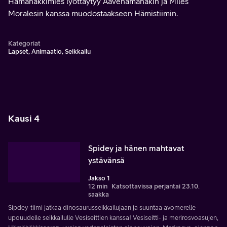
Hämähäkkimies lyöttäytyy Aavehämähäkin ja Miles
Moralesin kanssa muodostaakseen Hämistiimin.
Kategoriat
Lapset, Animaatio, Seikkailu
Kausi 4
Spidey ja hänen mahtavat
ystävänsä
Jakso 1
12 min
Katsottavissa perjantai 23.10.
saakka
Sipdey-tiimi jatkaa dinosaurusseikkailujaan ja suuntaa avomerelle
upouudelle seikkailulle Vesiseittien kanssa! Vesiseitti- ja merirosvoasujen,