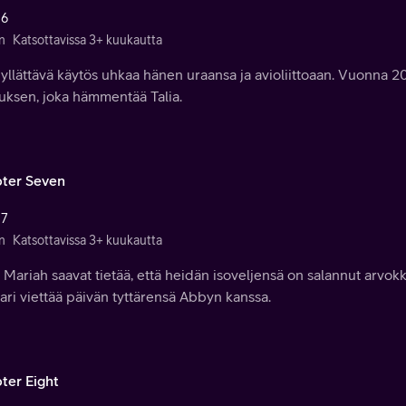
 6
n
Katsottavissa 3+ kuukautta
 yllättävä käytös uhkaa hänen uraansa ja avioliittoaan. Vuonna 
uksen, joka hämmentää Talia.
ter Seven
 7
n
Katsottavissa 3+ kuukautta
a Mariah saavat tietää, että heidän isoveljensä on salannut arvok
ri viettää päivän tyttärensä Abbyn kanssa.
ter Eight