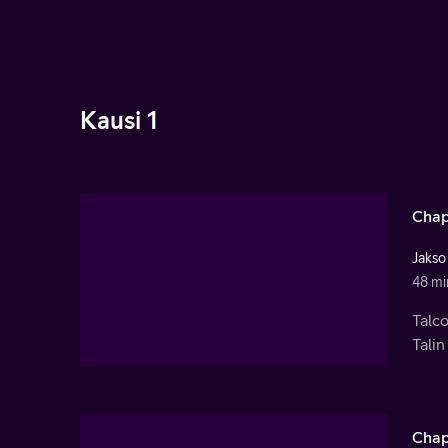
Kausi 1
Chap
Jakso
48 mi
Talc
Talin
Chap