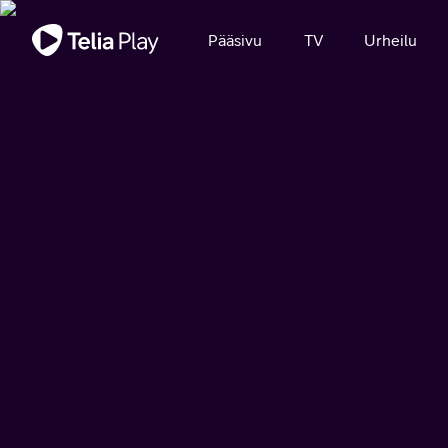
Tärkeä viesti
Pääsivu
TV
Urheilu