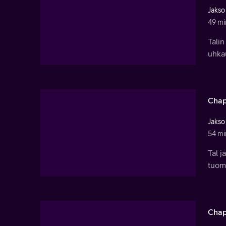
Jakso
49 mi
Talin
uhka
Chap
Jakso
54 mi
Tal j
tuoma
Chap