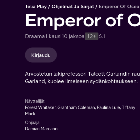
Telia Play
Ohjelmat Ja Sarjat
Emperor Of Ocea
Emperor of 
Draama
1 kausi
10 jaksoa
12+
6.1
Kirjaudu
Arvostetun lakiprofessori Talcott Garlandin ra
Garland, kuolee ilmeiseen sydänkohtaukseen.
Näyttelijät
Forest Whitaker, Grantham Coleman, Paulina Lule, Tiffany
Mack
Ohjaaja
Damian Marcano