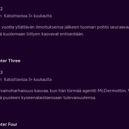
 2
n
Katsottavissa 3+ kuukautta
 vuotta yllättävän ilmoituksensa jälkeen tuomari pohtii seuraavaa
ä kuolemaan liittyen kasvavat entisestään.
ter Three
 3
n
Katsottavissa 3+ kuukautta
n vainoharhaisuus kasvaa, kun hän törmää agentti McDermottiin
sä puoleen kyseenalaistaessaan tulevaisuutensa.
ter Four