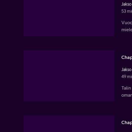
Jakso
53 mi
Vuod
miel
Chap
Jakso
49 mi
Talin
oman
Chap