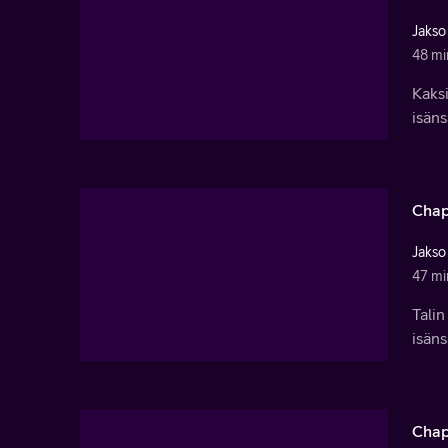
Jakso
48 mi
Kaksi
isäns
Chap
Jakso
47 mi
Tali
isän
Chap