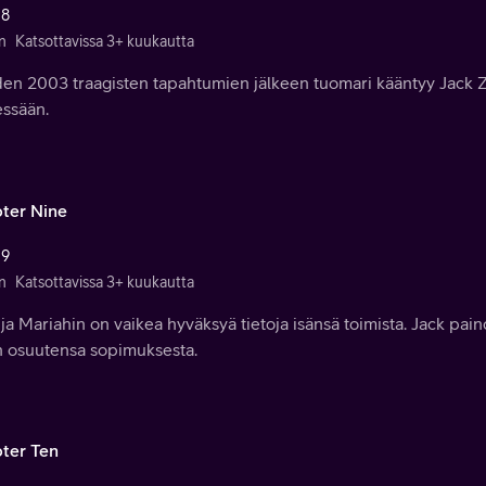
 8
n
Katsottavissa 3+ kuukautta
en 2003 traagisten tapahtumien jälkeen tuomari kääntyy Jack Z
essään.
ter Nine
 9
n
Katsottavissa 3+ kuukautta
 ja Mariahin on vaikea hyväksyä tietoja isänsä toimista. Jack pa
 osuutensa sopimuksesta.
ter Ten