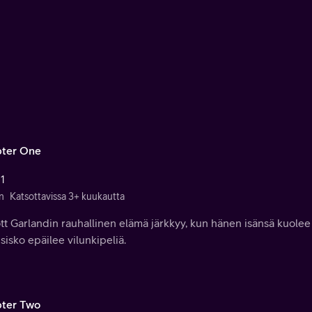
ter One
 1
n
Katsottavissa 3+ kuukautta
ott Garlandin rauhallinen elämä järkkyy, kun hänen isänsä kuole
 sisko epäilee vilunkipeliä.
ter Two