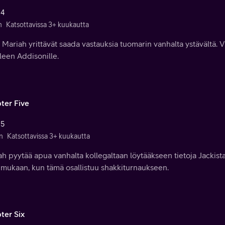
 4
n
Katsottavissa 3+ kuukautta
a Mariah yrittävät saada vastauksia tuomarin vanhalta ystävältä
leen Addisonille.
ter Five
 5
n
Katsottavissa 3+ kuukautta
h pyytää apua vanhalta kollegaltaan löytääkseen tietoja Jackis
 mukaan, kun tämä osallistuu shakkiturnaukseen.
ter Six