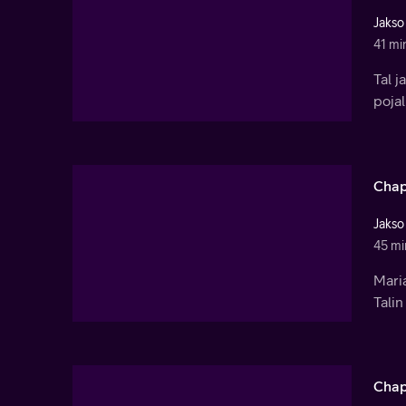
Jakso
41 mi
Tal j
pojal
Chap
Jakso
45 mi
Maria
Talin
Chap