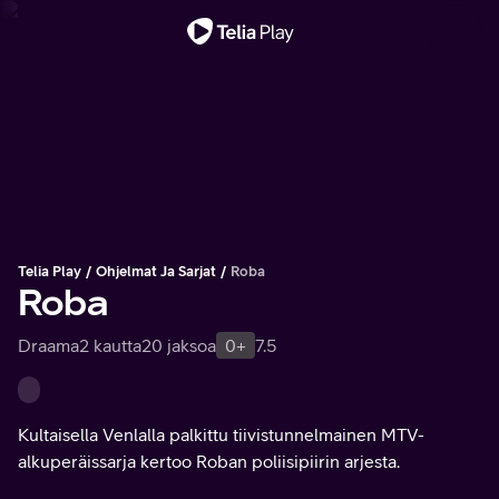
Tärkeä viesti
Telia Play
Ohjelmat Ja Sarjat
Roba
Roba
Draama
2 kautta
20 jaksoa
0+
7.5
Kultaisella Venlalla palkittu tiivistunnelmainen MTV-
alkuperäissarja kertoo Roban poliisipiirin arjesta.