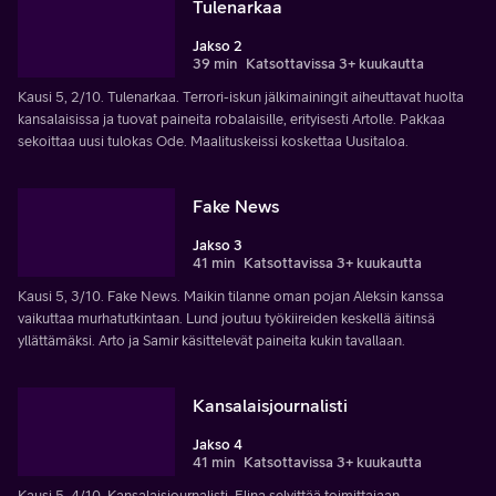
Tulenarkaa
Jakso 2
39 min
Katsottavissa 3+ kuukautta
Kausi 5, 2/10. Tulenarkaa. Terrori-iskun jälkimainingit aiheuttavat huolta
kansalaisissa ja tuovat paineita robalaisille, erityisesti Artolle. Pakkaa
sekoittaa uusi tulokas Ode. Maalituskeissi koskettaa Uusitaloa.
Fake News
Jakso 3
41 min
Katsottavissa 3+ kuukautta
Kausi 5, 3/10. Fake News. Maikin tilanne oman pojan Aleksin kanssa
vaikuttaa murhatutkintaan. Lund joutuu työkiireiden keskellä äitinsä
yllättämäksi. Arto ja Samir käsittelevät paineita kukin tavallaan.
Kansalaisjournalisti
Jakso 4
41 min
Katsottavissa 3+ kuukautta
Kausi 5, 4/10. Kansalaisjournalisti. Elina selvittää toimittajaan