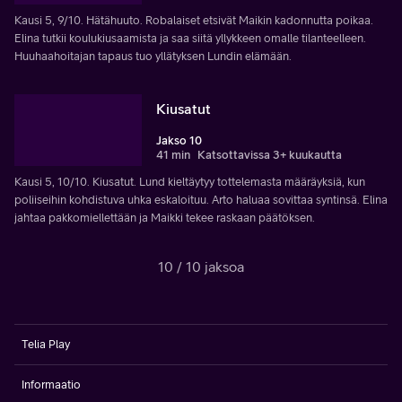
Kausi 5, 9/10. Hätähuuto. Robalaiset etsivät Maikin kadonnutta poikaa.
Elina tutkii koulukiusaamista ja saa siitä yllykkeen omalle tilanteelleen.
Huuhaahoitajan tapaus tuo yllätyksen Lundin elämään.
Kiusatut
Jakso 10
41 min
Katsottavissa 3+ kuukautta
Kausi 5, 10/10. Kiusatut. Lund kieltäytyy tottelemasta määräyksiä, kun
poliiseihin kohdistuva uhka eskaloituu. Arto haluaa sovittaa syntinsä. Elina
jahtaa pakkomiellettään ja Maikki tekee raskaan päätöksen.
10 / 10 jaksoa
Telia Play
Informaatio