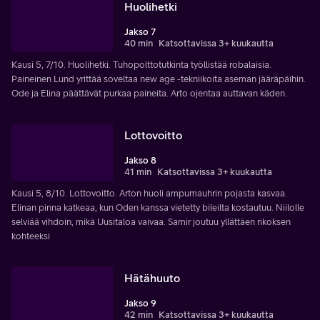
Huolihetki
Jakso 7
40 min
Katsottavissa 3+ kuukautta
Kausi 5, 7/10. Huolihetki. Tuhopolttotutkinta työllistää robalaisia.
Paineinen Lund yrittää soveltaa new age -tekniikoita aseman jääräpäihin.
Ode ja Elina päättävät purkaa paineita. Arto ojentaa auttavan käden.
Lottovoitto
Jakso 8
41 min
Katsottavissa 3+ kuukautta
Kausi 5, 8/10. Lottovoitto. Arton huoli ampumauhrin pojasta kasvaa.
Elinan pinna katkeaa, kun Oden kanssa vietetty bileilta kostautuu. Niilolle
selviää vihdoin, mikä Uusitaloa vaivaa. Samir joutuu yllättäen rikoksen
kohteeksi
Hätähuuto
Jakso 9
42 min
Katsottavissa 3+ kuukautta