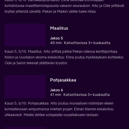
kohdistuvaa maalittamistapausta vakavin seurauksin. Arto ja Ode yrittävät
löytää yhteistä säveltä. Pekan ja Maikin välille tulee riitaa.
Maalitus
Jakso 5
40 min
Katsottavissa 3+ kuukautta
Kausi 5, 5/10. Maalitus. Arto yrittää päteä Pekan ollessa kenttäjohtaja.
Niilon ja Uusitalon skisma eskaloituu. Elina joutuu hyökkäyksen kohteeksi.
Ode ja Samir tekevät yllättävän löydön.
Pohjasakkaa
Jakso 6
41 min
Katsottavissa 3+ kuukautta
Kausi 5, 6/10. Pohjasakkaa. Arto joutuu moraalisen ristiriidan eteen
kohdatessaan ampumansa miehen pojan. Elinan tilanne eskaloituu
uhkaavasti. Maikki lähtee sotajalalle suojellakseen lastaan.