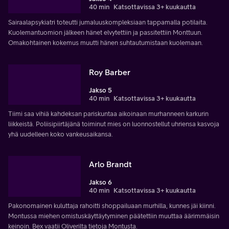
40 min
Katsottavissa 3+ kuukautta
Sairaalapsykiatri toteutti jumaluuskompleksiaan tappamalla potilaita.
Kuolemantuomion jälkeen hänet elvytettiin ja passitettiin Monttuun.
Omakohtainen kokemus muutti hänen suhtautumistaan kuolemaan.
Roy Barber
Jakso 5
40 min
Katsottavissa 3+ kuukautta
Tiimi saa vihiä kahdeksan pariskuntaa aikoinaan murhanneen karkurin
liikkeistä. Poliisipiirtäjänä toiminut mies on luonnostellut uhriensa kasvoja
yhä uudelleen koko vankeusaikansa.
Arlo Brandt
Jakso 6
40 min
Katsottavissa 3+ kuukautta
Pakonomainen kuluttaja rahoitti shoppailuaan murhilla, kunnes jäi kiinni.
Montussa miehen omistuskäyttäytyminen päätettiin muuttaa äärimmäisin
keinoin. Bex vaatii Oliverilta tietoja Montusta.