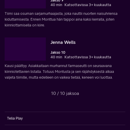
Jakso 9
40 min
Katsottavissa 3+ kuukautta
Tiimi saa osuman sarjamurhaajasta, joka nauttii nuorten naisuhriensa
kiduttamisesta. Ennen Monttua hän tappoi aina kaksi kerralla, joten
kiinniottamisella on kiire.
Jenna Wells
Jakso 10
40 min
Katsottavissa 3+ kuukautta
Kausi päättyy. Asiakkaitaan murhannut farmaseutti on seuraavana
kiinniotettavien listalla. Totuus Montusta ja sen räjähdyksestä alkaa
valjeta tiimille, mutta edelleen on vaikea tietää, keneen voi luottaa.
10 / 10 jaksoa
Telia Play