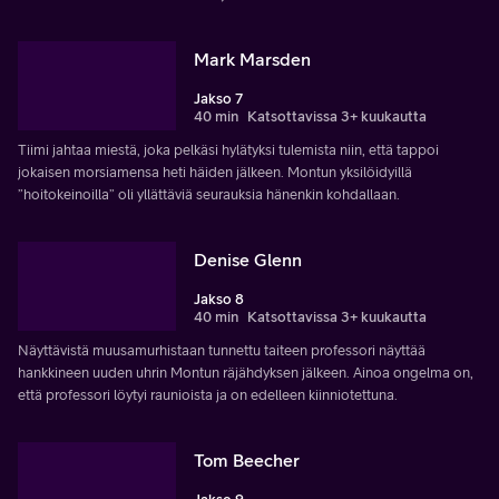
Mark Marsden
Jakso 7
40 min
Katsottavissa 3+ kuukautta
Tiimi jahtaa miestä, joka pelkäsi hylätyksi tulemista niin, että tappoi
jokaisen morsiamensa heti häiden jälkeen. Montun yksilöidyillä
”hoitokeinoilla” oli yllättäviä seurauksia hänenkin kohdallaan.
Denise Glenn
Jakso 8
40 min
Katsottavissa 3+ kuukautta
Näyttävistä muusamurhistaan tunnettu taiteen professori näyttää
hankkineen uuden uhrin Montun räjähdyksen jälkeen. Ainoa ongelma on,
että professori löytyi raunioista ja on edelleen kiinniotettuna.
Tom Beecher