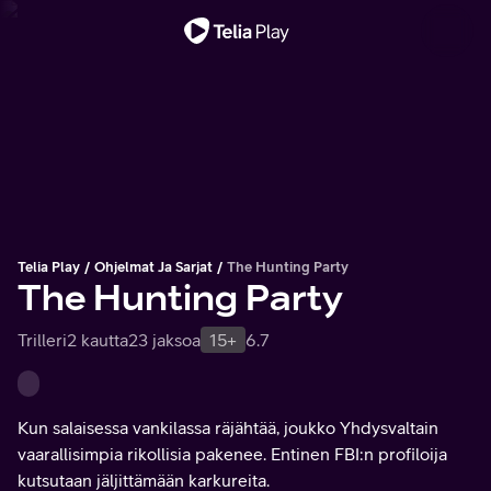
Tärkeä viesti
Telia Play
Ohjelmat Ja Sarjat
The Hunting Party
The Hunting Party
Trilleri
2 kautta
23 jaksoa
15+
6.7
Kun salaisessa vankilassa räjähtää, joukko Yhdysvaltain
vaarallisimpia rikollisia pakenee. Entinen FBI:n profiloija
kutsutaan jäljittämään karkureita.