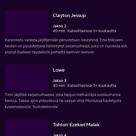
Clayton Jessup
Jakso 2
40 min
Katsottavissa 3+ kuukautta
Karanneita vankeja jäljittämään perustetaan iskuryhmä. Ensi töikseen
heidän on pysäytettävä häiriintynyt sarjamurhaaja, joka on nuoresta asti
etsinyt itselleen täydellistä perhettä karmivin keinoin.
Lowe
Jakso 3
40 min
Katsottavissa 3+ kuukautta
Tiimi jäljittää sarjamurhaajaa, joka tappoi metsästäjiä susilaumansa
kanssa. Takaa-ajon yhteydessä he saavat vihiä Montussa käytetyistä
kyseenalaisista ”hoitokeinoista”.
Tohtori Ezekiel Malak
Jakso 4