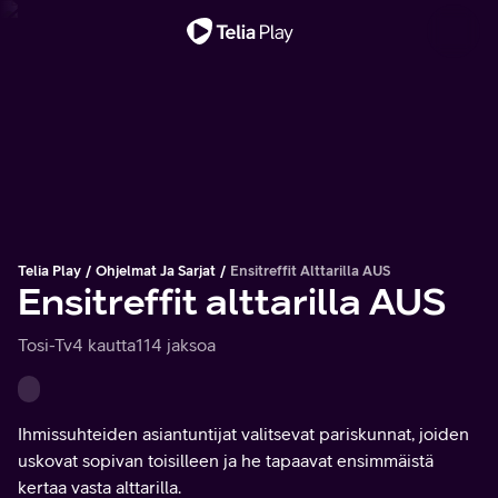
Tärkeä viesti
Telia Play
Ohjelmat Ja Sarjat
Ensitreffit Alttarilla AUS
Ensitreffit alttarilla AUS
Tosi-Tv
4 kautta
114 jaksoa
Ihmissuhteiden asiantuntijat valitsevat pariskunnat, joiden
uskovat sopivan toisilleen ja he tapaavat ensimmäistä
kertaa vasta alttarilla.