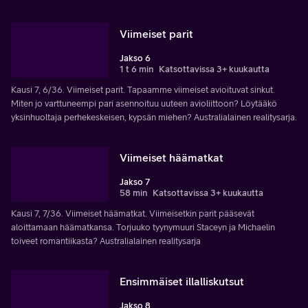
Viimeiset parit
Jakso 6
1 t 6 min
Katsottavissa 3+ kuukautta
Kausi 7, 6/36. Viimeiset parit. Tapaamme viimeiset avioituvat sinkut.
Miten jo varttuneempi pari asennoituu uuteen avioliittoon? Löytääkö
yksinhuoltaja perhekeskeisen, kypsän miehen? Australialainen realitysarja.
Viimeiset häämatkat
Jakso 7
58 min
Katsottavissa 3+ kuukautta
Kausi 7, 7/36. Viimeiset häämatkat. Viimeisetkin parit pääsevät
aloittamaan häämatkansa. Torjuuko tyynymuuri Staceyn ja Michaelin
toiveet romantiikasta? Australialainen realitysarja
Ensimmäiset illalliskutsut
Jakso 8