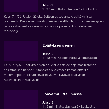
Jakso 1
1 t 25 min
Katsottavissa 3+ kuukautta
Kausi 7, 1/36. Uuden äärellä. Seitsemäs tuotantokausi käynnistyy
polttareilla. Kaksi ensimmäistä paria astuu alttarille, mutta menneisyyden
painolasti aiheuttaa vaikeuksia jo alkutaipaleella. Australialainen
realitysarja.
Epäilyksen siemen
Jakso 2
1 t 10 min
Katsottavissa 3+ kuukautta
Kausi 7, 2/36. Epäilyksen siemen. Vihille astelee ohjelman historian
ensimmäinen naispari. Alfanaaras puolestaan kohtaa alttarilla
mammanpojan. Ylisuojelevaiset ystävät kylvävät epäilyjään.
Australialainen realitysarja.
Epävarmuutta ilmassa
Jakso 3
1 t 5 min
Katsottavissa 3+ kuukautta