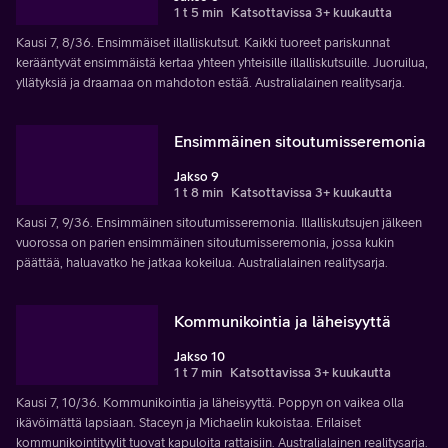
1 t 5 min
Katsottavissa 3+ kuukautta
Kausi 7, 8/36. Ensimmäiset illalliskutsut. Kaikki tuoreet pariskunnat
kerääntyvät ensimmäistä kertaa yhteen yhteisille illalliskutsuille. Juoruilua,
yllätyksiä ja draamaa on mahdoton estäã. Australialainen realitysarja.
Ensimmäinen sitoutumisseremonia
Jakso 9
1 t 8 min
Katsottavissa 3+ kuukautta
Kausi 7, 9/36. Ensimmäinen sitoutumisseremonia. Illalliskutsujen jälkeen
vuorossa on parien ensimmäinen sitoutumisseremonia, jossa kukin
päättää, haluavatko he jatkaa kokeilua. Australialainen realitysarja.
Kommunikointia ja läheisyyttä
Jakso 10
1 t 7 min
Katsottavissa 3+ kuukautta
Kausi 7, 10/36. Kommunikointia ja läheisyyttä. Poppyn on vaikea olla
ikävöimättä lapsiaan. Staceyn ja Michaelin kukoistaa. Erilaiset
kommunikointityylit tuovat kapuloita rattaisiin. Australialainen realitysarja.