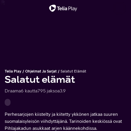
Tärkeä viesti
Telia Play
Ohjelmat Ja Sarjat
Salatut Elämät
Salatut elämät
Draama
6 kautta
795 jaksoa
3.9
Perhesarjojen kiistelty ja kiitetty ykkönen jatkaa suuren
suomalaisyleisön viihdyttäjänä. Tarinoiden keskiössä ovat
Pihlajakadun asukkaat arjen käännekohdissa.