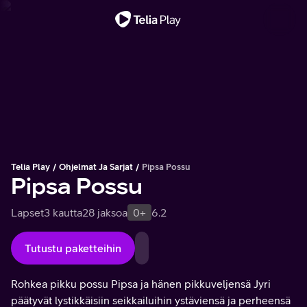
Tärkeä viesti
Telia Play
Ohjelmat Ja Sarjat
Pipsa Possu
Pipsa Possu
Lapset
3 kautta
28 jaksoa
0+
6.2
Tutustu paketteihin
Rohkea pikku possu Pipsa ja hänen pikkuveljensä Jyri
päätyvät lystikkäisiin seikkailuihin ystäviensä ja perheensä