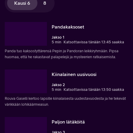
Kausi 6
8
Pandakaksoset
Jakso 1
5 min
Katsottavissa tänään 13:45 saakka
Panda tuo kaksostyttärensä Pepin ja Pandoran leikkiryhmään. Pipsa
huomaa, että he rakastavat palapelejä ja mysteerien ratkaisemista.
Kiinalainen uusivuosi
Jakso 2
5 min
Katsottavissa tänään 13:50 saakka
Rouva Gaselli kertoo lapsille kiinalaisesta uudestavuodesta ja he tekevät
värikkään lohikäärmeasun.
Paljon lätäköitä
Jakso 3