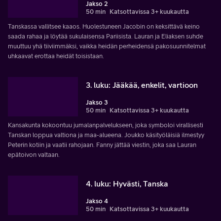
Jakso 2
50 min
Katsottavissa 3+ kuukautta
Tanskassa vallitsee kaaos. Huolestuneen Jacobin on keksittävä keino
saada rahaa ja löytää sukulaisensa Pariisista. Lauran ja Eliaksen suhde
muuttuu yhä tiiviimmäksi, vaikka heidän perheidensä pakosuunnitelmat
uhkaavat erottaa heidät toisistaan.
3. luku: Jääkää, enkelit, vartioon
Jakso 3
50 min
Katsottavissa 3+ kuukautta
Kansakunta kokoontuu jumalanpalvelukseen, joka symboloi virallisesti
Tanskan loppua valtiona ja maa-alueena. Joukko käsityöläisiä ilmestyy
Peterin kotiin ja vaatii rahojaan. Fanny jättää viestin, joka saa Lauran
epätoivon valtaan.
4. luku: Hyvästi, Tanska
Jakso 4
50 min
Katsottavissa 3+ kuukautta