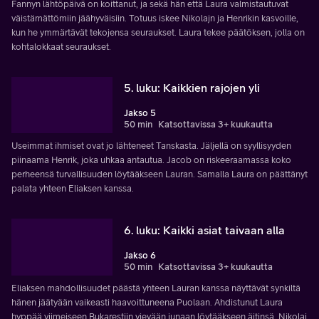
Fannyn lähtöpäivä on koittanut, ja sekä hän että Laura valmistautuvat
väistämättömiin jäähyväisiin. Totuus iskee Nikolajn ja Henrikin kasvoille,
kun he ymmärtävät tekojensa seuraukset. Laura tekee päätöksen, jolla on
kohtalokkaat seuraukset.
5. luku: Kaikkien rajojen yli
Jakso 5
50 min
Katsottavissa 3+ kuukautta
Useimmat ihmiset ovat jo lähteneet Tanskasta. Jäljellä on syyllisyyden
piinaama Henrik, joka uhkaa antautua. Jacob on riskeeraamassa koko
perheensä turvallisuuden löytääkseen Lauran. Samalla Laura on päättänyt
palata yhteen Eliaksen kanssa.
6. luku: Kaikki asiat taivaan alla
Jakso 6
50 min
Katsottavissa 3+ kuukautta
Eliaksen mahdollisuudet päästä yhteen Lauran kanssa näyttävät synkiltä
hänen jäätyään vaikeasti haavoittuneena Puolaan. Ahdistunut Laura
hyppää viimeiseen Bukarestiin vievään junaan löytääkseen äitinsä. Nikolaj