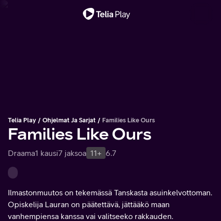
Tärkeä viesti
Telia Play
Ohjelmat Ja Sarjat
Families Like Ours
Families Like Ours
Draama
1 kausi
7 jaksoa
11+
6.7
Ilmastonmuutos on tekemässä Tanskasta asuinkelvottoman.
Opiskelija Lauran on päätettävä, jättääkö maan
vanhempiensa kanssa vai valitseeko rakkauden.