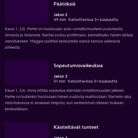
Päätöksiä
Jakso 2
49 min
Katsottavissa 3+ kuukautta
Kausi 1, 2/6. Perhe on huolissaan auto-onnettomuuteen joutuneista
Annasta ja Aidanista. Rachel joutuu pohtimaan, kannattaako hänen lähteä
vieroitukseen. Maggie päättää keskustella isänsä kanssa vaikeasta
aiheesta.
Sopeutumisvaikeuksia
Jakso 3
51 min
Katsottavissa 3+ kuukautta
Kausi 1, 3/6. Anna yrittää sopeutua elämään onnettomuuden jälkeen.
Perhe on kuitenkin huolissaan hänen oudosta reaktiostaan. Rachelin aika
vieroituksessa ei ainakaan helpotu, kun vanhemmat otetaan mukaan
keskusteluun.
Käsiteltävät tunteet
Jakso 4