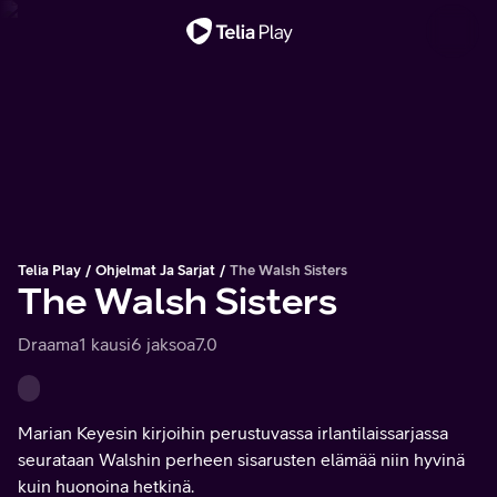
Tärkeä viesti
Telia Play
Ohjelmat Ja Sarjat
The Walsh Sisters
The Walsh Sisters
Draama
1 kausi
6 jaksoa
7.0
Marian Keyesin kirjoihin perustuvassa irlantilaissarjassa
seurataan Walshin perheen sisarusten elämää niin hyvinä
kuin huonoina hetkinä.