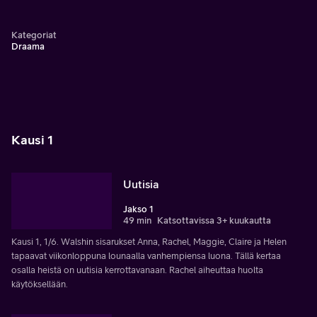
Kategoriat
Draama
Kausi 1
Uutisia
Jakso 1
49 min
Katsottavissa 3+ kuukautta
Kausi 1, 1/6. Walshin sisarukset Anna, Rachel, Maggie, Claire ja Helen
tapaavat viikonloppuna lounaalla vanhempiensa luona. Tällä kertaa
osalla heistä on uutisia kerrottavanaan. Rachel aiheuttaa huolta
käytöksellään.