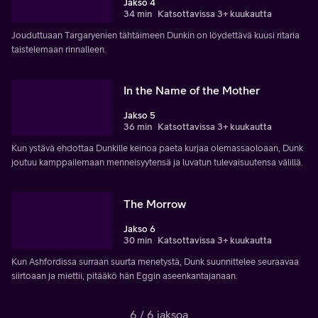
Jakso 4
34 min
Katsottavissa 3+ kuukautta
Jouduttuaan Targaryenien tähtäimeen Dunkin on löydettävä kuusi ritaria
taistelemaan rinnalleen.
In the Name of the Mother
Jakso 5
36 min
Katsottavissa 3+ kuukautta
Kun ystävä ehdottaa Dunkille keinoa paeta kurjaa olemassaoloaan, Dunk
joutuu kamppailemaan menneisyytensä ja luvatun tulevaisuutensa välillä.
The Morrow
Jakso 6
30 min
Katsottavissa 3+ kuukautta
Kun Ashfordissa surraan suurta menetystä, Dunk suunnittelee seuraavaa
siirtoaan ja miettii, pitääkö hän Eggin aseenkantajanaan.
6 / 6 jaksoa