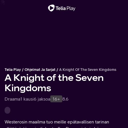
Tärkeä viesti
Telia Play
Ohjelmat Ja Sarjat
A Knight Of The Seven Kingdoms
A Knight of the Seven
Kingdoms
Draama
1 kausi
6 jaksoa
16+
8.6
Westerosin maailma tuo meille epätavallisen tarinan