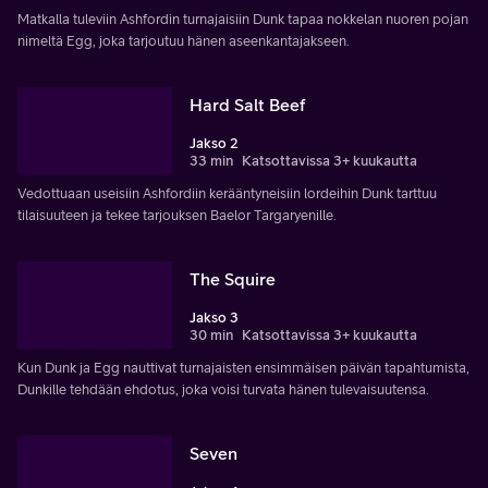
Matkalla tuleviin Ashfordin turnajaisiin Dunk tapaa nokkelan nuoren pojan
nimeltä Egg, joka tarjoutuu hänen aseenkantajakseen.
Hard Salt Beef
Jakso 2
33 min
Katsottavissa 3+ kuukautta
Vedottuaan useisiin Ashfordiin kerääntyneisiin lordeihin Dunk tarttuu
tilaisuuteen ja tekee tarjouksen Baelor Targaryenille.
The Squire
Jakso 3
30 min
Katsottavissa 3+ kuukautta
Kun Dunk ja Egg nauttivat turnajaisten ensimmäisen päivän tapahtumista,
Dunkille tehdään ehdotus, joka voisi turvata hänen tulevaisuutensa.
Seven