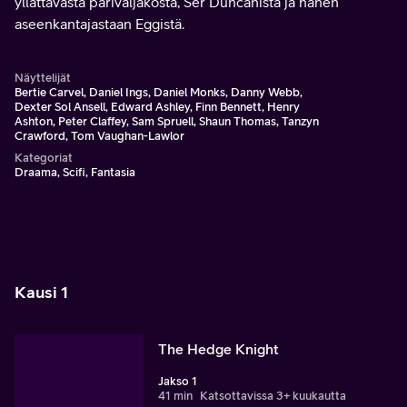
yllättävästä parivaljakosta, Ser Duncanista ja hänen
aseenkantajastaan Eggistä.
Näyttelijät
Bertie Carvel, Daniel Ings, Daniel Monks, Danny Webb,
Dexter Sol Ansell, Edward Ashley, Finn Bennett, Henry
Ashton, Peter Claffey, Sam Spruell, Shaun Thomas, Tanzyn
Crawford, Tom Vaughan-Lawlor
Kategoriat
Draama, Scifi, Fantasia
Kausi 1
The Hedge Knight
Jakso 1
41 min
Katsottavissa 3+ kuukautta