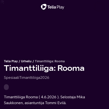
Tärkeä viesti
Telia Play
Urheilu
Timanttiliiga: Rooma
Timanttiliiga: Rooma
Spesiaali
Timanttiliiga
2026
Timanttiliiga Rooma ( 4.6.2026 ). Selostaja Mika
Saukkonen, asiantuntija Tommi Evilä.