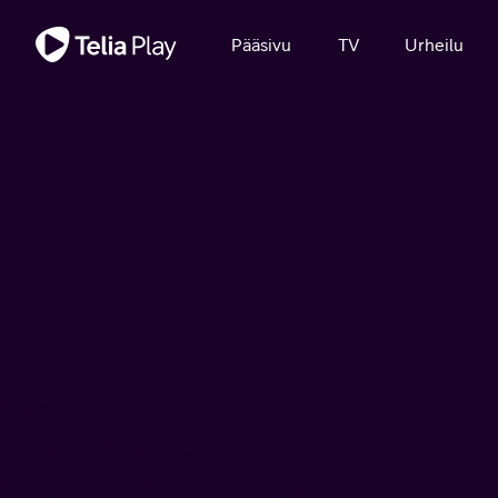
Tärkeä viesti
Pääsivu
TV
Urheilu