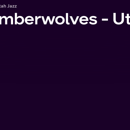
tah Jazz
mberwolves - U