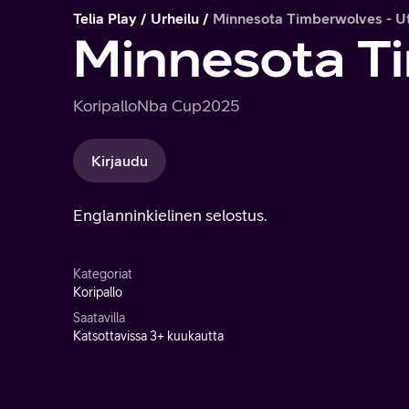
Telia Play
Urheilu
Minnesota Timberwolves - U
Minnesota Ti
Koripallo
Nba Cup
2025
Kirjaudu
Englanninkielinen selostus.
Kategoriat
Koripallo
Saatavilla
Katsottavissa 3+ kuukautta