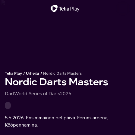
Tärkeä viesti
Telia Play
Urheilu
Nordic Darts Masters
Nordic Darts Masters
Dart
World Series of Darts
2026
5.6.2026. Ensimmäinen pelipäivä. Forum-areena,
Kööpenhamina.