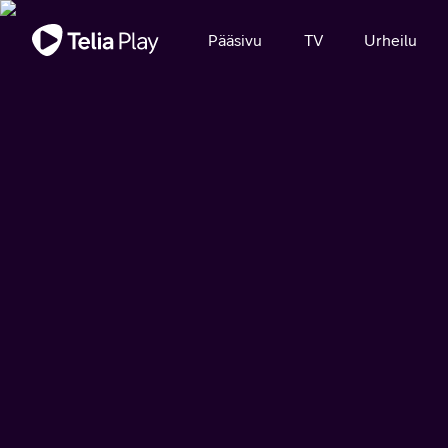
Tärkeä viesti
Pääsivu
TV
Urheilu