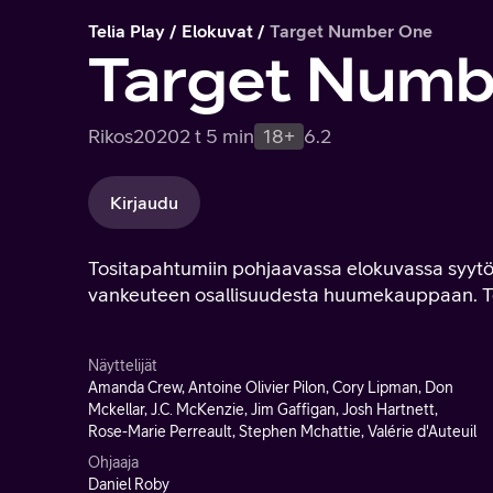
Telia Play
Elokuvat
Target Number One
Target Numb
Rikos
2020
2 t 5 min
18+
6.2
Kirjaudu
Tositapahtumiin pohjaavassa elokuvassa syy
vankeuteen osallisuudesta huumekauppaan. Toi
Näyttelijät
Amanda Crew, Antoine Olivier Pilon, Cory Lipman, Don
Mckellar, J.C. McKenzie, Jim Gaffigan, Josh Hartnett,
Rose-Marie Perreault, Stephen Mchattie, Valérie d'Auteuil
Ohjaaja
Daniel Roby