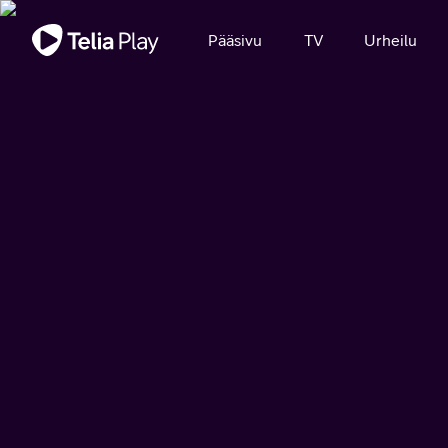
Tärkeä viesti
Pääsivu
TV
Urheilu