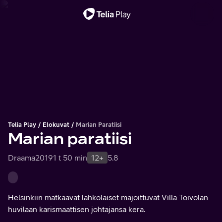
Tärkeä viesti
Telia Play
Elokuvat
Marian Paratiisi
Marian paratiisi
Draama
2019
1 t 50 min
12+
5.8
Helsinkiin matkaavat lahkolaiset majoittuvat Villa Toivolan
huvilaan karismaattisen johtajansa kera.