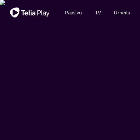
Tärkeä viesti
Pääsivu
TV
Urheilu