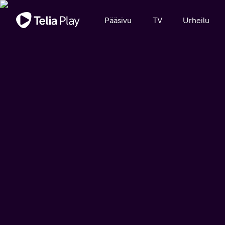
Tärkeä viesti
Pääsivu
TV
Urheilu