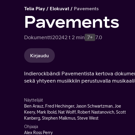
Telia Play
Elokuvat
Pavements
Pavements
Dokumentti
2024
2 t 2 min
7+
7.0
Kirjaudu
Indierockbändi Pavementista kertova dokument
sekä yhtyeen musiikkiin perustuvalla musikaalil
Näyttelijät
Ben Arauz, Fred Hechinger, Jason Schwartzman, Joe
Keery, Mark Ibold, Nat Wolff, Robert Nastanovich, Scott
Kanberg, Stephen Malkmus, Steve West
Ohjaaja
Alex Ross Perry