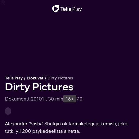
Tärkeä viesti
Telia Play
Elokuvat
Dirty Pictures
Dirty Pictures
Dokumentti
2010
1 t 30 min
16+
7.0
Alexander 'Sasha' Shulgin oli farmakologi ja kemisti, joka
tutki yli 200 psykedeelista ainetta.