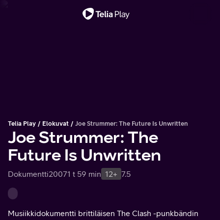
Tärkeä viesti
Telia Play
Elokuvat
Joe Strummer: The Future Is Unwritten
Joe Strummer: The
Future Is Unwritten
Dokumentti
2007
1 t 59 min
12+
7.5
Musiikkidokumentti brittiläisen The Clash -punkbändin