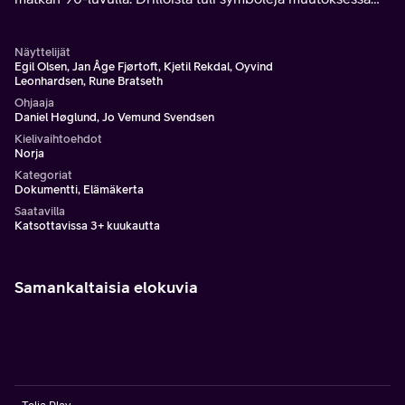
elävälle kansakunnalle.
Näyttelijät
Egil Olsen, Jan Åge Fjørtoft, Kjetil Rekdal, Oyvind
Leonhardsen, Rune Bratseth
Ohjaaja
Daniel Høglund, Jo Vemund Svendsen
Kielivaihtoehdot
Norja
Kategoriat
Dokumentti, Elämäkerta
Saatavilla
Katsottavissa 3+ kuukautta
Samankaltaisia elokuvia