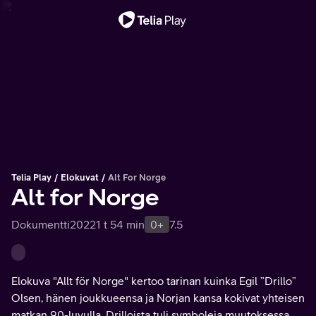
Tärkeä viesti
Telia Play
Elokuvat
Alt For Norge
Alt for Norge
Dokumentti
2022
1 t 54 min
0+
7.5
Elokuva "Allt för Norge" kertoo tarinan kuinka Egil ”Drillo”
Olsen, hänen joukkueensa ja Norjan kansa kokivat yhteisen
matkan 90-luvulla. Drilloista tuli symboleja muutoksessa