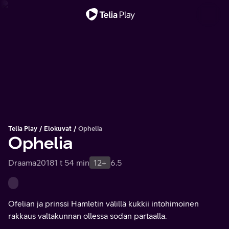
Tärkeä viesti
Telia Play
Elokuvat
Ophelia
Ophelia
Draama
2018
1 t 54 min
12+
6.5
Ofelian ja prinssi Hamletin välillä kukkii intohimoinen
rakkaus valtakunnan ollessa sodan partaalla.