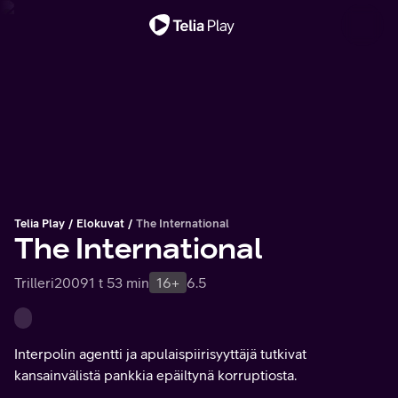
Tärkeä viesti
Telia Play
Elokuvat
The International
The International
Trilleri
2009
1 t 53 min
16+
6.5
Interpolin agentti ja apulaispiirisyyttäjä tutkivat
kansainvälistä pankkia epäiltynä korruptiosta.