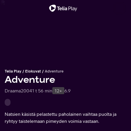
Tärkeä viesti
Telia Play
Elokuvat
Adventure
Adventure
Draama
2004
1 t 56 min
12+
6.9
Natsien käsistä pelastettu paholainen vaihtaa puolta ja
ryhtyy taistelemaan pimeyden voimia vastaan.