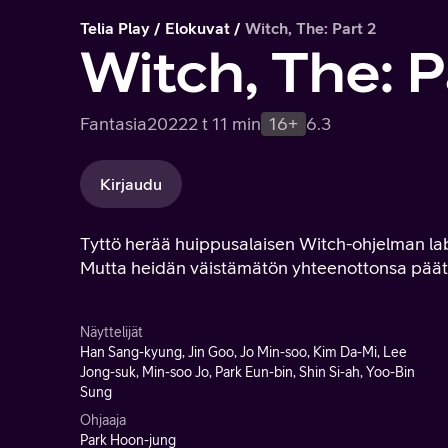
Telia Play
Elokuvat
Witch, The: Part 2
Witch, The: P
Fantasia
2022
2 t 11 min
16+
6.3
Kirjaudu
Tyttö herää huippusalaisen Witch-ohjelman labor
Mutta heidän väistämätön yhteenottonsa päätty
Näyttelijät
Han Sang-kyung, Jin Goo, Jo Min-soo, Kim Da-Mi, Lee
Jong-suk, Min-soo Jo, Park Eun-bin, Shin Si-ah, Yoo-Bin
Sung
Ohjaaja
Park Hoon-jung