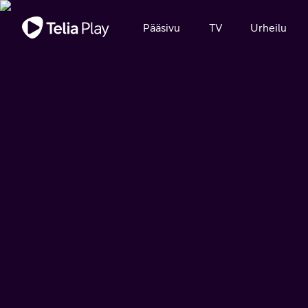
Tärkeä viesti
Pääsivu
TV
Urheilu