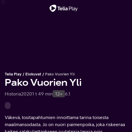
Tärkeä viesti
Telia Play
Elokuvat
Pako Vuorien Yli
Pako Vuorien Yli
Historia
2020
1 t 49 min
12+
6.1
Väkevä, tositapahtumien innoittama tarina toisesta
maailmansodasta. Jo on nuori paimenpoika, joka riskeeraa
kaiken salakuljettaakseen juutalaisia lapsia pois