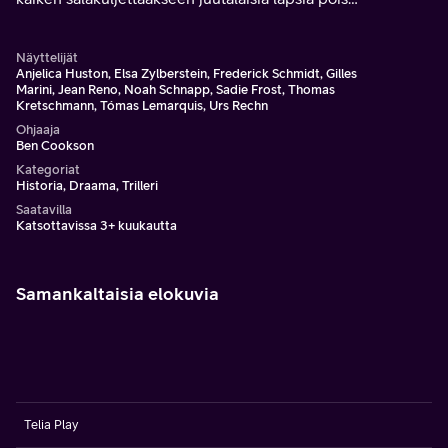
miehitetystä Ranskasta turvaan Espanjan puolelle.
Näyttelijät
Anjelica Huston, Elsa Zylberstein, Frederick Schmidt, Gilles
Marini, Jean Reno, Noah Schnapp, Sadie Frost, Thomas
Kretschmann, Tómas Lemarquis, Urs Rechn
Ohjaaja
Ben Cookson
Kategoriat
Historia, Draama, Trilleri
Saatavilla
Katsottavissa 3+ kuukautta
Samankaltaisia elokuvia
Telia Play