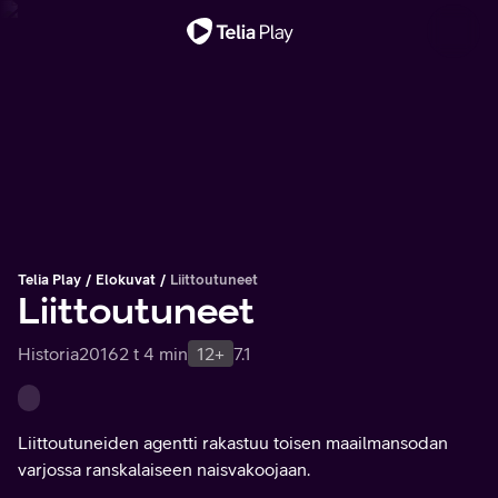
Tärkeä viesti
Telia Play
Elokuvat
Liittoutuneet
Liittoutuneet
Historia
2016
2 t 4 min
12+
7.1
Liittoutuneiden agentti rakastuu toisen maailmansodan
varjossa ranskalaiseen naisvakoojaan.