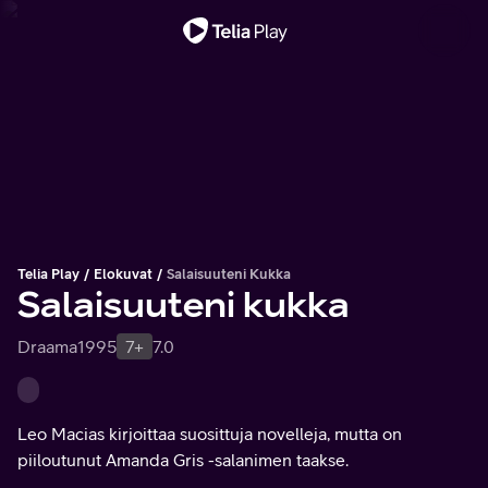
Tärkeä viesti
Telia Play
Elokuvat
Salaisuuteni Kukka
Salaisuuteni kukka
Draama
1995
7+
7.0
Leo Macias kirjoittaa suosittuja novelleja, mutta on
piiloutunut Amanda Gris -salanimen taakse.