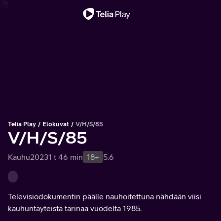
Tärkeä viesti
Telia Play
Elokuvat
V/H/S/85
V/H/S/85
Kauhu
2023
1 t 46 min
18+
5.6
Televisiodokumentin päälle nauhoitettuna nähdään viisi
kauhuntäyteistä tarinaa vuodelta 1985.