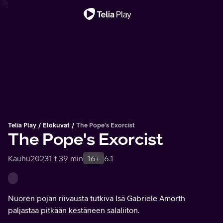
Tärkeä viesti
Telia Play
Elokuvat
The Pope's Exorcist
The Pope's Exorcist
Kauhu
2023
1 t 39 min
16+
6.1
Nuoren pojan riivausta tutkiva Isä Gabriele Amorth
paljastaa pitkään kestäneen salaliiton.