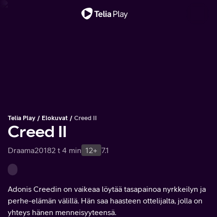
Tärkeä viesti
Telia Play
Elokuvat
Creed II
Creed II
Draama
2018
2 t 4 min
12+
7.1
Adonis Creedin on vaikeaa löytää tasapainoa nyrkkeilyn ja
perhe-elämän välillä. Hän saa haasteen ottelijalta, jolla on
yhteys hänen menneisyyteensä.