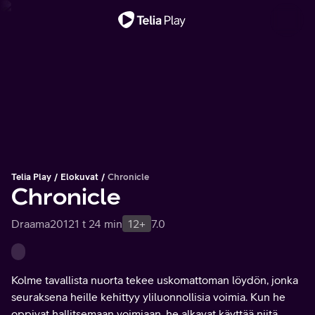
Tärkeä viesti
Telia Play
Elokuvat
Chronicle
Chronicle
Draama
2012
1 t 24 min
12+
7.0
Kolme tavallista nuorta tekee uskomattoman löydön, jonka
seuraksena heille kehittyy yliluonnollisia voimia. Kun he
oppivat hallitsemaan voimiaan, he alkavat käyttää niitä