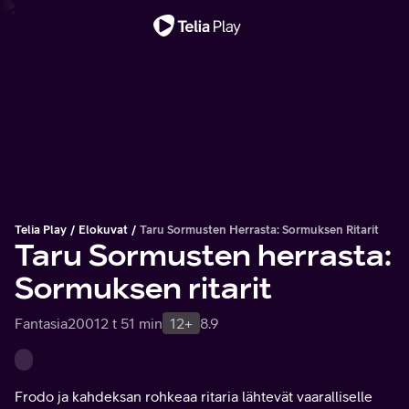
Tärkeä viesti
Telia Play
Elokuvat
Taru Sormusten Herrasta: Sormuksen Ritarit
Taru Sormusten herrasta:
Sormuksen ritarit
Fantasia
2001
2 t 51 min
12+
8.9
Frodo ja kahdeksan rohkeaa ritaria lähtevät vaaralliselle