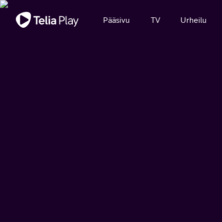
Tärkeä viesti
Pääsivu
TV
Urheilu