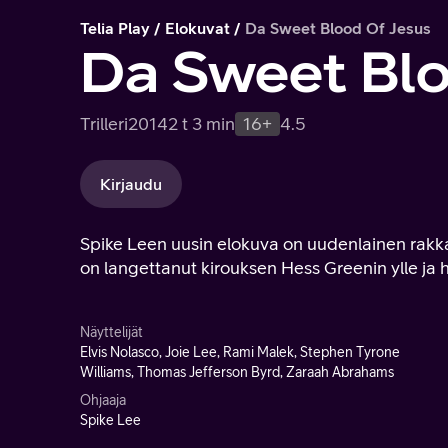
Telia Play
Elokuvat
Da Sweet Blood Of Jesus
Da Sweet Blo
Trilleri
2014
2 t 3 min
16+
4.5
Kirjaudu
Spike Leen uusin elokuva on uudenlainen rakkau
on langettanut kirouksen Hess Greenin ylle ja hä
Näyttelijät
Elvis Nolasco, Joie Lee, Rami Malek, Stephen Tyrone
Williams, Thomas Jefferson Byrd, Zaraah Abrahams
Ohjaaja
Spike Lee