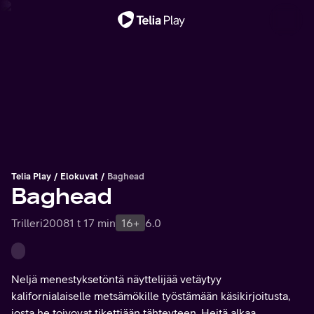
Tärkeä viesti
Telia Play
Elokuvat
Baghead
Baghead
Trilleri
2008
1 t 17 min
16+
6.0
Neljä menestyksetöntä näyttelijää vetäytyy
kalifornialaiselle metsämökille työstämään käsikirjoitusta,
josta he toivovat tikettiään tähteyteen. Heitä alkaa