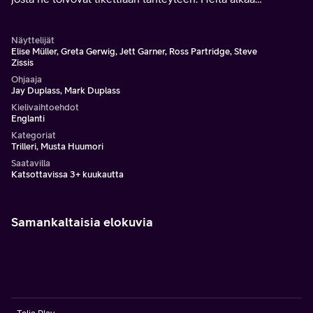
kuitenkin vainota seudulla legendaarinen
paperipussipäinen mielipuoli.
Näyttelijät
Elise Müller, Greta Gerwig, Jett Garner, Ross Partridge, Steve
Zissis
Ohjaaja
Jay Duplass, Mark Duplass
Kielivaihtoehdot
Englanti
Kategoriat
Trilleri, Musta Huumori
Saatavilla
Katsottavissa 3+ kuukautta
Samankaltaisia elokuvia