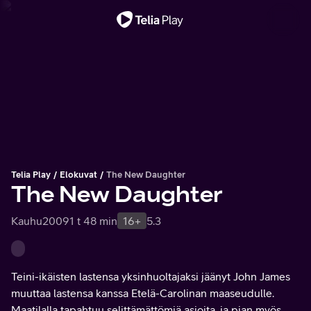
Tärkeä viesti
Telia Play
Elokuvat
The New Daughter
The New Daughter
Kauhu
2009
1 t 48 min
16+
5.3
Teini-ikäisten lastensa yksinhuoltajaksi jäänyt John James
muuttaa lastensa kanssa Etelä-Carolinan maaseudulle.
Maatilalla tapahtuu selittämättömiä asioita, ja pian myös