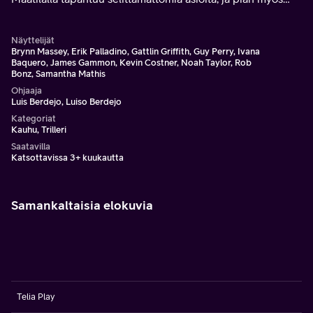
Johnin tytär Louisa alkaa käyttäytyä omituisesti.
Näyttelijät
Brynn Massey, Erik Palladino, Gattlin Griffith, Guy Perry, Ivana
Baquero, James Gammon, Kevin Costner, Noah Taylor, Rob
Bonz, Samantha Mathis
Ohjaaja
Luis Berdejo, Luiso Berdejo
Kategoriat
Kauhu, Trilleri
Saatavilla
Katsottavissa 3+ kuukautta
Samankaltaisia elokuvia
Telia Play