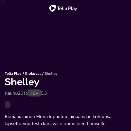
Tärkeä viesti
Telia Play
Elokuvat
Shelley
Shelley
Kauhu
2016
16+
5.3
Romanialainen Elena lupautuu lainaamaan kohtunsa
lapsettomuudesta kärsivälle pomolleen Louiselle.