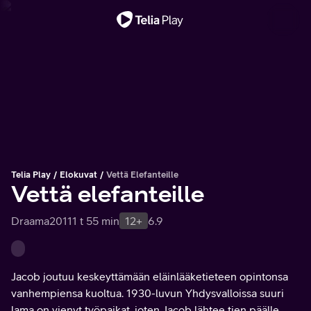
Tärkeä viesti
Telia Play
Elokuvat
Vettä Elefanteille
Vettä elefanteille
Draama
2011
1 t 55 min
12+
6.9
Jacob joutuu keskeyttämään eläinlääketieteen opintonsa
vanhempiensa kuoltua. 1930-luvun Yhdysvalloissa suuri
lama on vienyt työpaikat, joten Jacob lähtee tien päälle