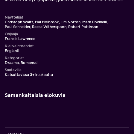
etsimään uutta elämää.
Näyttelijät
Christoph Waltz, Hal Holbrook, Jim Norton, Mark Povinelli,
Paul Schneider, Reese Witherspoon, Robert Pattinson
Ohjaaja
Francis Lawrence
Kielivaihtoehdot
Englanti
Kategoriat
Draama, Romanssi
Saatavilla
Katsottavissa 3+ kuukautta
Samankaltaisia elokuvia