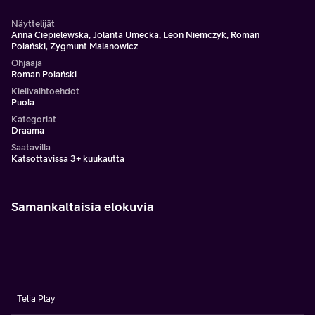
Näyttelijät
Anna Ciepielewska, Jolanta Umecka, Leon Niemczyk, Roman
Polański, Zygmunt Malanowicz
Ohjaaja
Roman Polański
Kielivaihtoehdot
Puola
Kategoriat
Draama
Saatavilla
Katsottavissa 3+ kuukautta
Samankaltaisia elokuvia
Telia Play