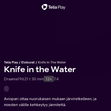
Tärkeä viesti
Telia Play
Elokuvat
Knife In The Water
Knife in the Water
Draama
1962
1 t 30 min
12+
7.4
Aviopari ottaa nuorukaisen mukaan järviretkelleen, ja
miesten välille kehkeytyy jännitettä.