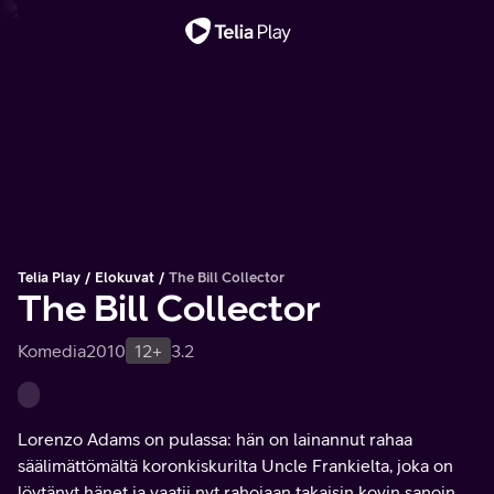
Tärkeä viesti
Telia Play
Elokuvat
The Bill Collector
The Bill Collector
Komedia
2010
12+
3.2
Lorenzo Adams on pulassa: hän on lainannut rahaa
säälimättömältä koronkiskurilta Uncle Frankielta, joka on
löytänyt hänet ja vaatii nyt rahojaan takaisin kovin sanoin.