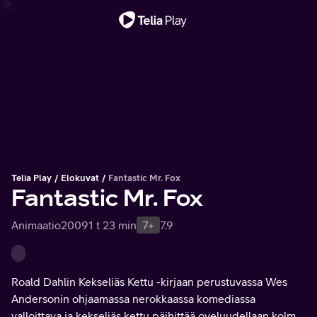
Tärkeä viesti
Telia Play
Elokuvat
Fantastic Mr. Fox
Fantastic Mr. Fox
Animaatio
2009
1 t 23 min
7+
7.9
Roald Dahlin Kekseliäs Kettu -kirjaan perustuvassa Wes
Andersonin ohjaamassa nerokkaassa komediassa
valloittava ja kekseliäs kettu päihittää oveluudellaan kolme