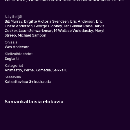
katalaa maanviljelijää Boggisin, Buncen ja Beanin.
Näyttelijät
Bill Murray, Birgitte Victoria Svendsen, Eric Anderson, Eric
Chase Anderson, George Clooney, Jan Gunnar Røise, Jarvis
Cocker, Jason Schwartzman, M Wallace Wolodarsky, Meryl
Streep, Michael Gambon
Ohjaaja
Wes Anderson
Kielivaihtoehdot
Englanti
Kategoriat
Animaatio, Perhe, Komedia, Seikkailu
Saatavilla
Katsottavissa 3+ kuukautta
Samankaltaisia elokuvia