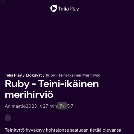
Tärkeä viesti
Telia Play
Elokuvat
Ruby - Teini-Ikäinen Merihirviö
Ruby - Teini-ikäinen
merihirviö
Animaatio
2023
1 t 27 min
7+
5.7
Teinityttö hyväksyy kohtalonsa saatuaan tietää olevansa