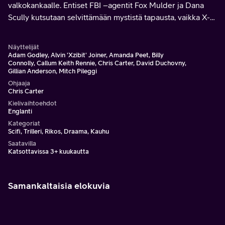
valkokankaalle. Entiset FBI –agentit Fox Mulder ja Dana
Scully kutsutaan selvittämään mystistä tapausta, vaikka X-
Files –tutkimukset on lakkautettu vuosia sitten.
Näyttelijät
Adam Godley, Alvin 'Xzibit' Joiner, Amanda Peet, Billy
Connolly, Callum Keith Rennie, Chris Carter, David Duchovny,
Gillian Anderson, Mitch Pileggi
Ohjaaja
Chris Carter
Kielivaihtoehdot
Englanti
Kategoriat
Scifi, Trilleri, Rikos, Draama, Kauhu
Saatavilla
Katsottavissa 3+ kuukautta
Samankaltaisia elokuvia