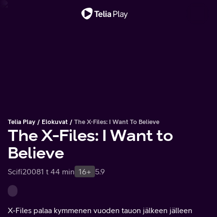
Tärkeä viesti
Telia Play
Elokuvat
The X-Files: I Want To Believe
The X-Files: I Want to
Believe
Scifi
2008
1 t 44 min
16+
5.9
X-Files palaa kymmenen vuoden tauon jälkeen jälleen