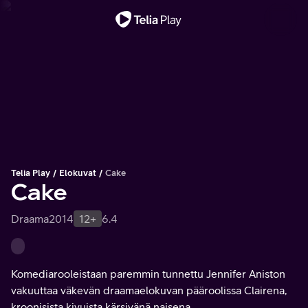
Tärkeä viesti
Telia Play
Elokuvat
Cake
Cake
Draama
2014
12+
6.4
Komediarooleistaan paremmin tunnettu Jennifer Aniston
vakuuttaa väkevän draamaelokuvan pääroolissa Clairena,
kroonisista kivuista kärsivänä naisena.