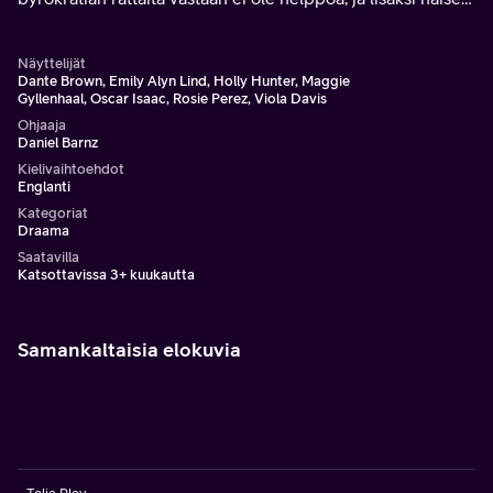
saavat vastaansa niin koulun rehtorin kuin opettajien
ammattijärjestön johtajankin.
Näyttelijät
Dante Brown, Emily Alyn Lind, Holly Hunter, Maggie
Gyllenhaal, Oscar Isaac, Rosie Perez, Viola Davis
Ohjaaja
Daniel Barnz
Kielivaihtoehdot
Englanti
Kategoriat
Draama
Saatavilla
Katsottavissa 3+ kuukautta
Samankaltaisia elokuvia