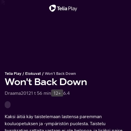
Tärkeä viesti
Telia Play
Elokuvat
Won't Back Down
Won't Back Down
Draama
2012
1 t 56 min
12+
6.4
Kaksi äitiä käy taistelemaan lastensa paremman
kouluopetuksen ja -ympäristön puolesta. Taistelu
byrokratian rattaita vastaan ei ole helppoa, ja lisäksi naiset